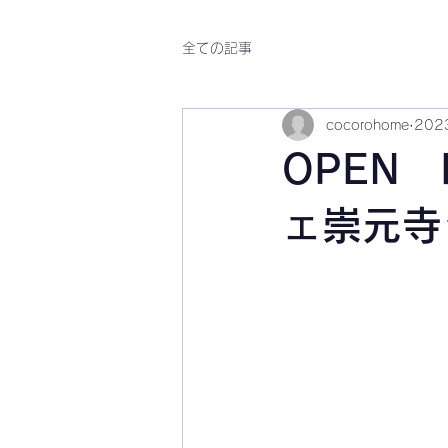
全ての記事
cocorohome
202
OPEN
ェ崇元寺