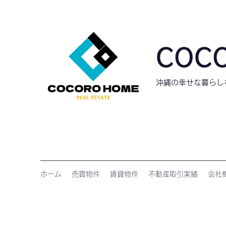
COC
​沖縄の幸せな暮ら
ホーム
売買物件
賃貸物件
不動産取引実績
会社